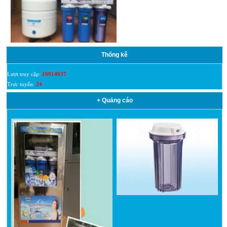
Thống kê
Lượt truy cập:
19914937
Trực tuyến:
24
+ Quảng cáo