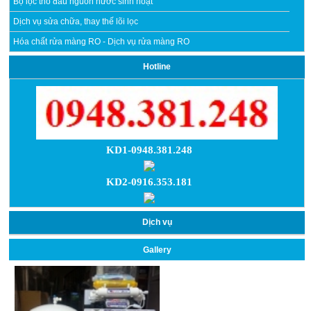
Bộ lọc thô đầu nguồn nước sinh hoạt
Dịch vụ sửa chữa, thay thế lõi lọc
Hóa chất rửa màng RO - Dịch vụ rửa màng RO
Hotline
KD1-0948.381.248
KD2-0916.353.181
Dịch vụ
Gallery