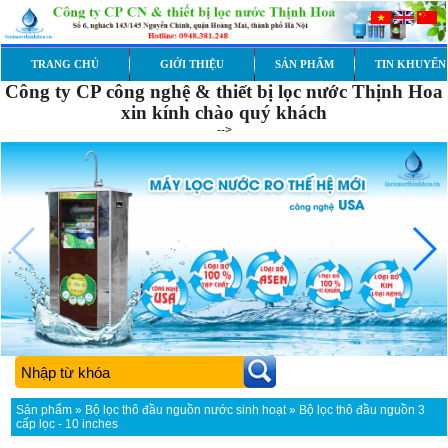
TRANG CHỦ
GIỚI THIỆU
SẢN PHẨM
TIN KHUYẾN
Công ty CP công nghệ & thiết bị lọc nước Thịnh Hoa
xin kính chào quý khách
-->
Sản phẩm
»
Bộ lọc thô đầu nguồn nước sinh hoạt
» Bộ lọc thô đầu nguồn 3
cấp lọc - 10 inches