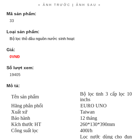
« ẢNH TRƯỚC
|
ẢNH SAU »
Mã sản phẩm:
33
Loại sản phẩm:
Bộ lọc thô đầu nguồn nước sinh hoạt
Giá:
0VNĐ
Số lượt xem:
19405
Mô tả:
Bộ lọc tinh 3 cấp lọc 10
Tên sản phẩm
inchs
Hãng phân phối
EURO UNO
Xuất xứ
Taiwan
Bảo hành
12 tháng
Kích thước HT
260*130*390mm
Công suất lọc
400l/h
Lọc nước dùng cho đun