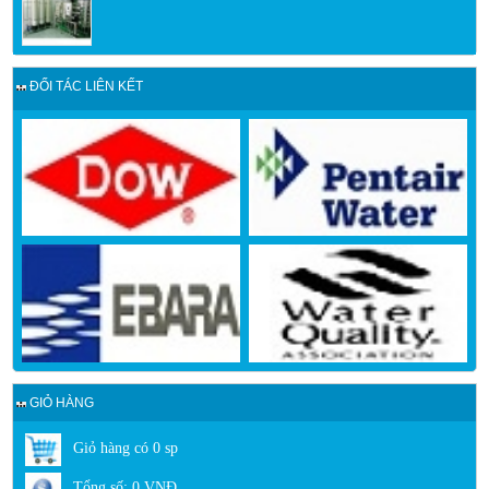
ĐỐI TÁC LIÊN KẾT
GIỎ HÀNG
Giỏ hàng có
0
sp
Tổng số:
0
VNĐ