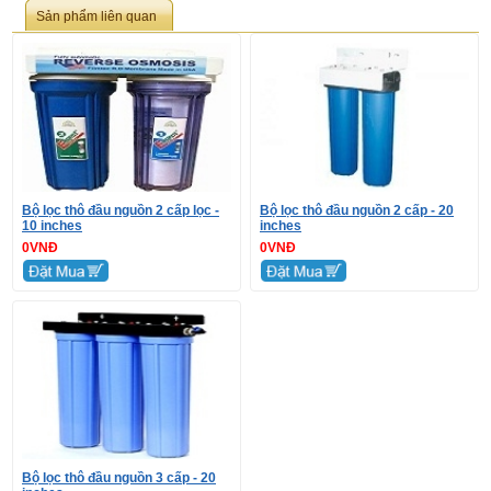
Sản phẩm liên quan
Bộ lọc thô đầu nguồn 2 cấp lọc -
Bộ lọc thô đầu nguồn 2 cấp - 20
10 inches
inches
0VNĐ
0VNĐ
Bộ lọc thô đầu nguồn 3 cấp - 20