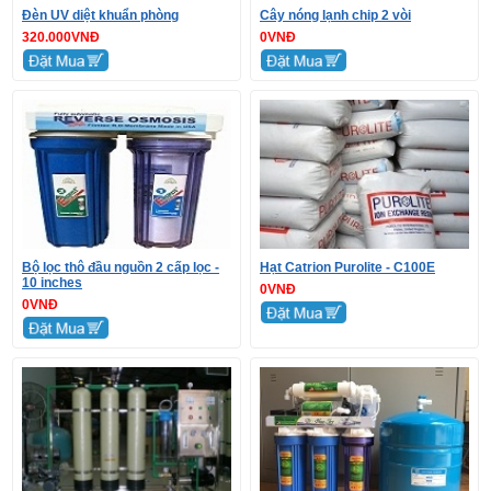
Đèn UV diệt khuẩn phòng
Cây nóng lạnh chip 2 vòi
320.000VNĐ
0VNĐ
Bộ lọc thô đầu nguồn 2 cấp lọc -
Hạt Catrion Purolite - C100E
10 inches
0VNĐ
0VNĐ