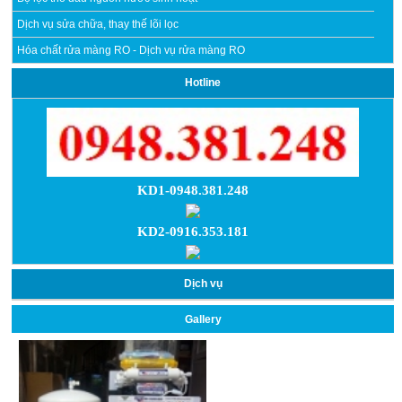
Dịch vụ sửa chữa, thay thế lõi lọc
Hóa chất rửa màng RO - Dịch vụ rửa màng RO
Hotline
KD1-0948.381.248
KD2-0916.353.181
Dịch vụ
Gallery