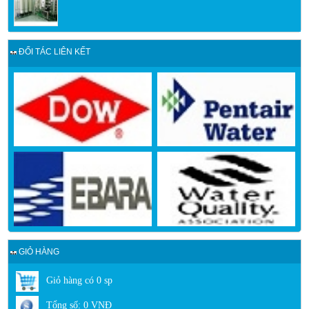
ĐỐI TÁC LIÊN KẾT
GIỎ HÀNG
Giỏ hàng có
0
sp
Tổng số:
0
VNĐ