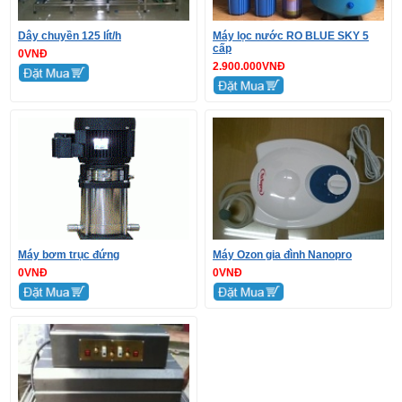
Dây chuyền 125 lít/h
Máy lọc nước RO BLUE SKY 5
cấp
0VNĐ
2.900.000VNĐ
Máy bơm trục đứng
Máy Ozon gia đình Nanopro
0VNĐ
0VNĐ