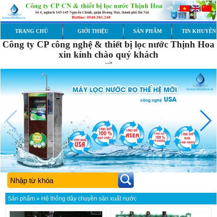
TRANG CHỦ
GIỚI THIỆU
SẢN PHẨM
TIN KHUYẾN
Công ty CP công nghệ & thiết bị lọc nước Thịnh Hoa
xin kính chào quý khách
-->
Sản phẩm » Hệ thống dây chuyền sản xuất nước