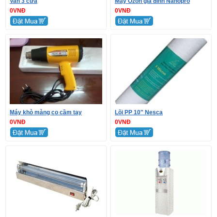
Van 3 cửa
Máy Ozon gia đình Nanopro
0VNĐ
0VNĐ
Máy khò màng co cầm tay
Lõi PP 10" Nesca
0VNĐ
0VNĐ