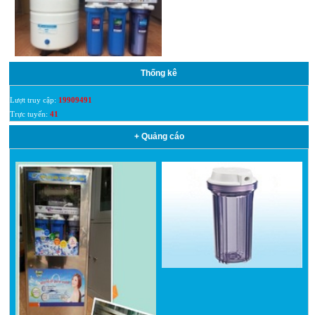
Thống kê
Lượt truy cập:
19909491
Trực tuyến:
41
+ Quảng cáo