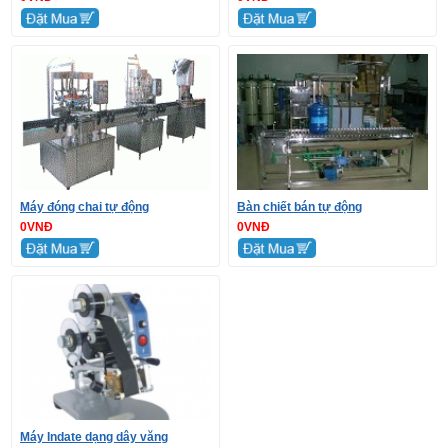
Máy đóng chai tự động
Bàn chiết bán tự động
0VNĐ
0VNĐ
Máy Indate dạng dây văng