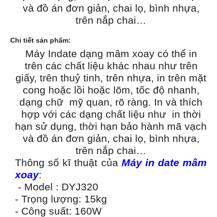
và đồ án đơn giản, chai lọ, bình nhựa,
trên nắp chai…
Chi tiết sản phẩm:
Máy Indate dạng mâm xoay có thể in
trên các chất liệu khác nhau như trên
giấy, trên thuỷ tinh, trên nhựa, in trên mặt
cong hoặc lồi hoặc lõm, tốc độ nhanh,
dạng chữ mỹ quan, rõ ràng. In và thích
hợp với các dạng chất liệu như in thời
hạn sử dụng, thời hạn bảo hành mã vạch
và đồ án đơn giản, chai lọ, bình nhựa,
trên nắp chai…
Thông s
ố
kĩ thu
ậ
t c
ủ
a
Máy in date mâm
xoay
:
- Model : DYJ320
- Trọng lượng: 15kg
- Công suất: 160W