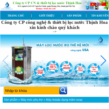
TRANG CHỦ
GIỚI THIỆU
SẢN PHẨM
TIN KHUYẾN
Công ty CP công nghệ & thiết bị lọc nước Thịnh Hoa
xin kính chào quý khách
-->
Sản phẩm
»
Máy móc phụ trợ
» Máy Indate dạng mâm xoay