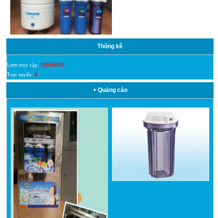
Thống kê
Lượt truy cập:
19916050
Trực tuyến:
9
+ Quảng cáo