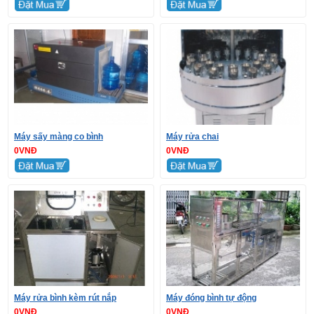
Máy sấy màng co bình
Máy rửa chai
0VNĐ
0VNĐ
Máy rửa bình kèm rút nắp
Máy đóng bình tự động
0VNĐ
0VNĐ