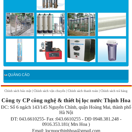
QUẢNG CÁO
Chính sách bảo mật
|
Chính sách vận chuyển
|
Chính sách thanh toán
|
Chính sách trả hàng
Công ty CP công nghệ & thiết bị lọc nước Thịnh Hoa
ĐC:
Số 6 ngách 143/145 Nguyễn Chính, quận Hoàng Mai, thành phố
Hà Nội
ĐT: 043.6610255- Fax :043.6610255 - DĐ 0948.381.248 -
0916.353.181
( Mrs Hoa )
Email: locnuocthinhhoa@gmail.com