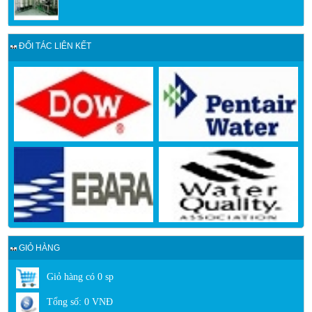
ĐỐI TÁC LIÊN KẾT
GIỎ HÀNG
Giỏ hàng có
0
sp
Tổng số:
0
VNĐ