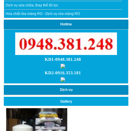
Dịch vụ sửa chữa, thay thế lõi lọc
Hóa chất rửa màng RO - Dịch vụ rửa màng RO
Hotline
KD1-0948.381.248
KD2-0916.353.181
Dịch vụ
Gallery