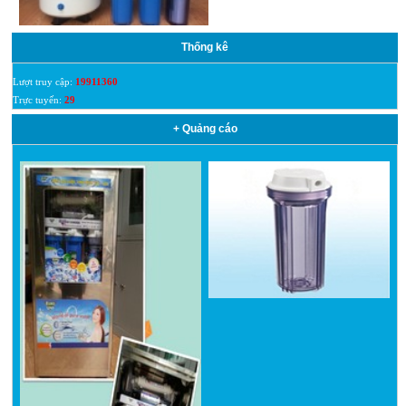
Thống kê
Lượt truy cập:
19911360
Trực tuyến:
29
+ Quảng cáo