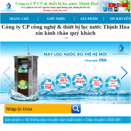
TRANG CHỦ
GIỚI THIỆU
SẢN PHẨM
TIN KHUYẾN
Công ty CP công nghệ & thiết bị lọc nước Thịnh Hoa
xin kính chào quý khách
-->
Sản phẩm
»
Hệ thống dây chuyền sản xuất nước
» Dây chuyền 1000 lít/h