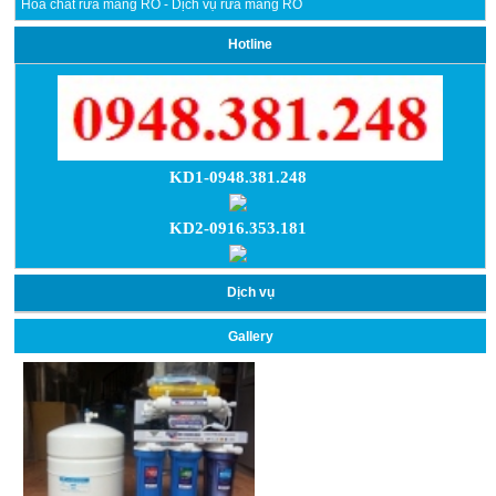
Hóa chất rửa màng RO - Dịch vụ rửa màng RO
Hotline
KD1-0948.381.248
KD2-0916.353.181
Dịch vụ
Gallery