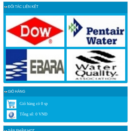
ĐỐI TÁC LIÊN KẾT
GIỎ HÀNG
Giỏ hàng có
0
sp
Tổng số:
0
VNĐ
SẢN PHẨM HOT