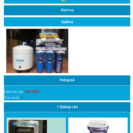
Dịch vụ
Gallery
Thống kê
Lượt truy cập:
19912910
Trực tuyến:
6
+ Quảng cáo