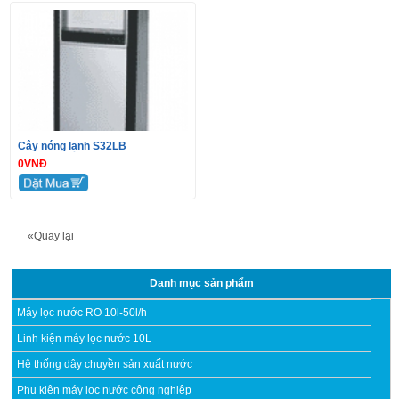
Cây nóng lạnh S32LB
0VNĐ
«Quay lại
Danh mục sản phẩm
Máy lọc nước RO 10l-50l/h
Linh kiện máy lọc nước 10L
Hệ thống dây chuyền sản xuất nước
Phụ kiện máy lọc nước công nghiệp