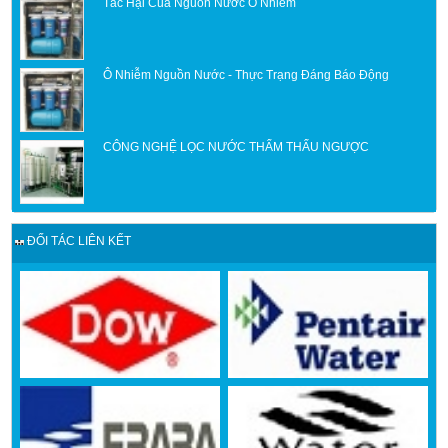
Tác Hại Của Nguồn Nước Ô Nhiễm
Ô Nhiễm Nguồn Nước - Thực Trạng Đáng Báo Động
CÔNG NGHỆ LỌC NƯỚC THẨM THẤU NGƯỢC
ĐỐI TÁC LIÊN KẾT