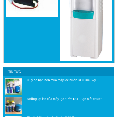
TIN TỨC
9 Lý do bạn nên mua máy lọc nước RO Blue Sky
Những lợi ích của máy lọc nước RO - Bạn biết chưa?