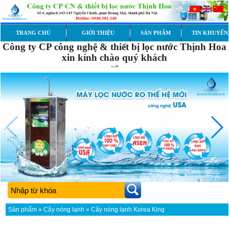
TRANG CHỦ
GIỚI THIỆU
SẢN PHẨM
TIN KHUYẾN
Công ty CP công nghệ & thiết bị lọc nước Thịnh Hoa
xin kính chào quý khách
-->
Sản phẩm
»
Cây nóng lạnh
» Cây nóng lạnh Korea King