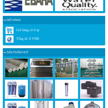
GIỎ HÀNG
Giỏ hàng có
0
sp
Tổng số:
0
VNĐ
SẢN PHẨM HOT