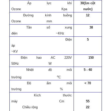
Áp lực khí
30(1m cột
Ozone
Kpa
nước)
Đường kính buồng
12
Ozone
mm
Tần số xung
38
điện
~KHz
Điện
5
áp
~KV
Điện hao AC 220V
150
50Hz
W
Nhiệt độ môi
5 - 40
o
trường
C
Độ ẩm môi
< 70
trường
%
Kích thước
máy
Cm
55
Chiều rộng
22