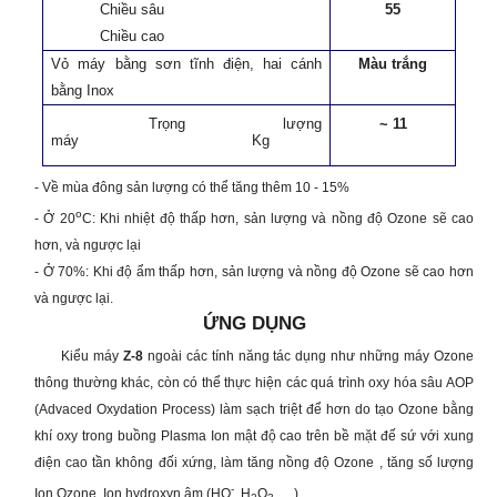
Chiều sâu
55
Chiều cao
Vỏ máy bằng sơn tĩnh điện, hai cánh
Màu trắng
bằng Inox
Trọng lượng
~ 11
máy
Kg
- Về mùa đông sản lượng có thể tăng thêm 10 - 15%
o
- Ở 20
C: Khi nhiệt độ thấp hơn, sản lượng và nồng độ Ozone sẽ cao
hơn, và ngược lại
- Ở 70%: Khi độ ẩm thấp hơn, sản lượng và nồng độ Ozone sẽ cao hơn
và ngược lại.
ỨNG DỤNG
Kiểu máy
Z-8
ngoài các tính năng tác dụng như những máy Ozone
thông thường khác, còn có thể thực hiện các quá trình oxy hóa sâu AOP
(Advaced Oxydation Process) làm sạch triệt để hơn do tạo Ozone bằng
khí oxy trong buồng Plasma Ion mật độ cao trên bề mặt đế sứ với xung
điện cao tần không đối xứng, làm tăng nồng độ Ozone , tăng số lượng
-
Ion Ozone, Ion hydroxyn âm (HO
, H
O
… )