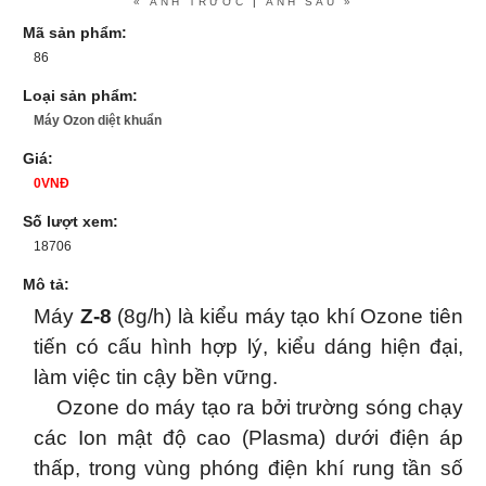
« ẢNH TRƯỚC
|
ẢNH SAU »
Mã sản phẩm:
86
Loại sản phẩm:
Máy Ozon diệt khuẩn
Giá:
0VNĐ
Số lượt xem:
18706
Mô tả:
Máy
Z-8
(8g/h) là kiểu máy tạo khí Ozone tiên
tiến có cấu hình hợp lý, kiểu dáng hiện đại,
làm việc tin cậy bền vững.
Ozone do máy tạo ra bởi trường sóng chạy
các Ion mật độ cao (Plasma) dưới điện áp
thấp, trong vùng phóng điện khí rung tần số