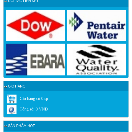
ĐỐI TÁC LIÊN KẾT
GIỎ HÀNG
Giỏ hàng có
0
sp
Tổng số:
0
VNĐ
SẢN PHẨM HOT