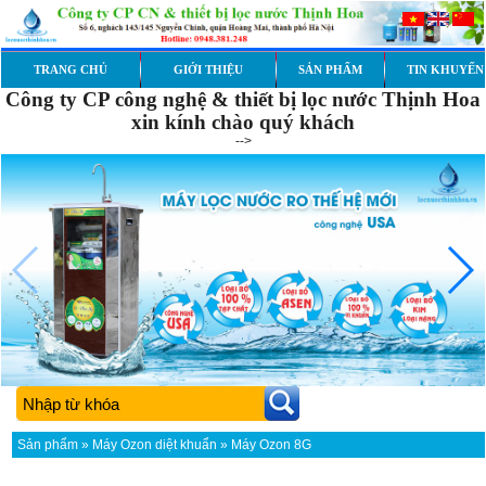
TRANG CHỦ
GIỚI THIỆU
SẢN PHẨM
TIN KHUYẾN
Công ty CP công nghệ & thiết bị lọc nước Thịnh Hoa
xin kính chào quý khách
-->
Sản phẩm
»
Máy Ozon diệt khuẩn
» Máy Ozon 8G