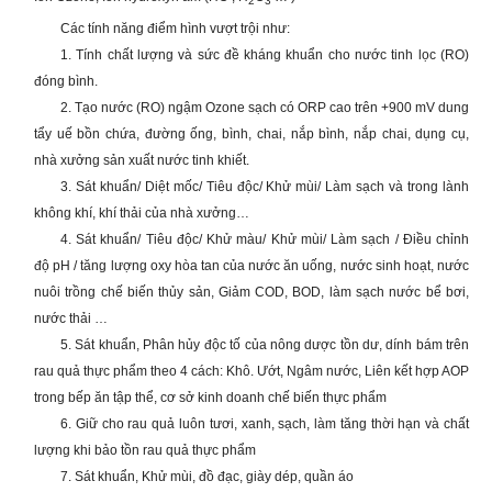
2
3
Các tính năng điểm hình vượt trội như:
1. Tính chất lượng và sức đề kháng khuẩn cho nước tinh lọc (RO)
đóng bình.
2. Tạo nước (RO) ngậm Ozone sạch có ORP cao trên +900 mV dung
tẩy uế bồn chứa, đường ống, bình, chai, nắp bình, nắp chai, dụng cụ,
nhà xưởng sản xuất nước tinh khiết.
3. Sát khuẩn/ Diệt mốc/ Tiêu độc/ Khử mùi/ Làm sạch và trong lành
không khí, khí thải của nhà xưởng…
4. Sát khuẩn/ Tiêu độc/ Khử màu/ Khử mùi/ Làm sạch / Điều chỉnh
độ pH / tăng lượng oxy hòa tan của nước ăn uống, nước sinh hoạt, nước
nuôi trồng chế biến thủy sản, Giảm COD, BOD, làm sạch nước bể bơi,
nước thải …
5. Sát khuẩn, Phân hủy độc tố của nông dược tồn dư, dính bám trên
rau quả thực phẩm theo 4 cách: Khô. Ướt, Ngâm nước, Liên kết hợp AOP
trong bếp ăn tập thể, cơ sở kinh doanh chế biến thực phẩm
6. Giữ cho rau quả luôn tươi, xanh, sạch, làm tăng thời hạn và chất
lượng khi bảo tồn rau quả thực phẩm
7. Sát khuẩn, Khử mùi, đồ đạc, giày dép, quần áo