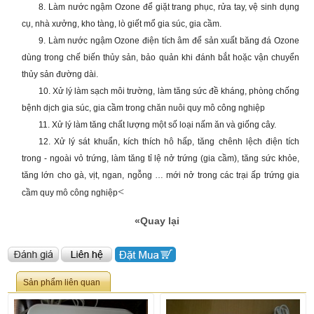
8. Làm nước ngậm Ozone để giặt trang phục, rửa tay, vệ sinh dụng
cụ, nhà xưởng, kho tàng, lò giết mổ gia súc, gia cầm.
9. Làm nước ngậm Ozone điện tích âm để sản xuất băng đá Ozone
dùng trong chế biến thủy sản, bảo quản khi đánh bắt hoặc vận chuyển
thủy sản đường dài.
10. Xử lý làm sạch môi trường, làm tăng sức đề kháng, phòng chống
bệnh dịch gia súc, gia cầm trong chăn nuôi quy mô công nghiệp
11. Xử lý làm tăng chất lượng một số loại nấm ăn và giống cây.
12. Xử lý sát khuẩn, kích thích hô hấp, tăng chênh lệch điện tích
trong - ngoài vỏ trứng, làm tăng tỉ lệ nở trứng (gia cầm), tăng sức khỏe,
tăng lớn cho gà, vịt, ngan, ngỗng … mới nở trong các trại ấp trứng gia
<
cầm quy mô công nghiệp
«Quay lại
Sản phẩm liên quan