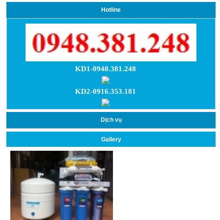
Hotline
KD1-0948.381.248
KD2-0916.353.181
Dịch vụ
Gallery