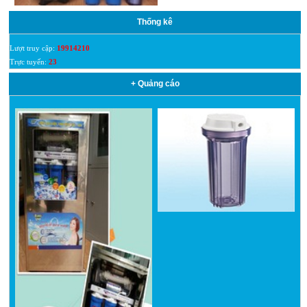
Thống kê
Lượt truy cập:
19914210
Trực tuyến:
23
+ Quảng cáo