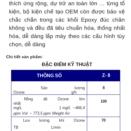
thích ứng rộng, dự trữ an toàn lớn … từng tổ
kiện, bộ kiện chế tạo OEM còn được bảo vệ
chắc chắn trong các khối Epoxy đúc chân
không và đều đã tiêu chuẩn hóa, thống nhất
hóa, dễ dàng lắp máy theo các cấu hình tùy
chọn, dễ dàng
Chi tiết sản phẩm:
ĐẶC ĐIỂM KỸ THUẬT
Z- 8
THÔNG SỐ
Sản lượng
8
Ozone
g/h
Nồng độ Ozone lớn
100
nhất
mg/L
1 mg/L
~466,4
ppm Vol
~ 773,5 ppm Weight Air
Lưu lượng khí Ozone
70
TB
L/min