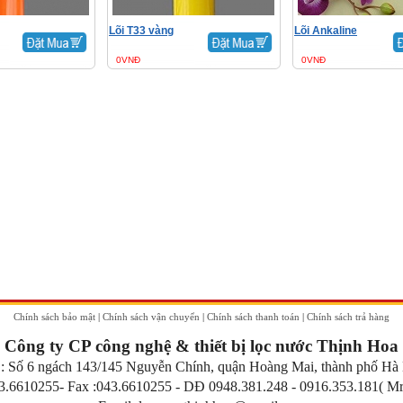
Lõi T33 vàng
Lõi Ankaline
0VNĐ
0VNĐ
Chính sách bảo mật
|
Chính sách vận chuyển
|
Chính sách thanh toán
|
Chính sách trả hàng
Công ty CP công nghệ & thiết bị lọc nước Thịnh Hoa
:
Số 6 ngách 143/145 Nguyễn Chính, quận Hoàng Mai, thành phố Hà
3.6610255- Fax :043.6610255 - DĐ 0948.381.248 -
0916.353.181
( Mr