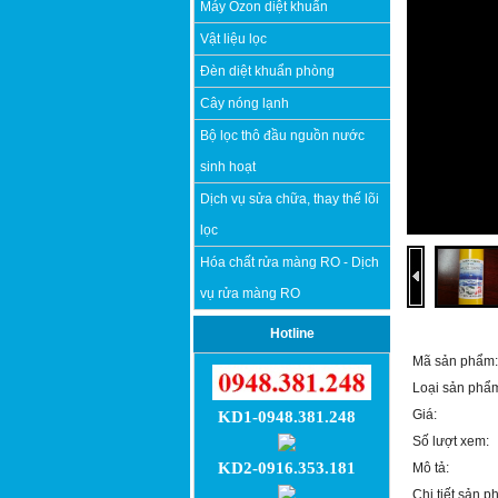
Máy Ozon diệt khuẩn
Vật liệu lọc
Đèn diệt khuẩn phòng
Cây nóng lạnh
Bộ lọc thô đầu nguồn nước
sinh hoạt
Dịch vụ sửa chữa, thay thế lõi
lọc
Hóa chất rửa màng RO - Dịch
vụ rửa màng RO
Hotline
Mã sản phẩm:
Loại sản phẩ
Giá:
KD1-0948.381.248
Số lượt xem:
KD2-0916.353.181
Mô tả:
Chi tiết sản p