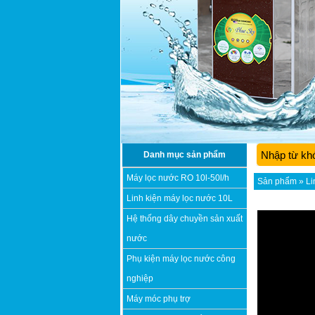
Danh mục sản phẩm
Máy lọc nước RO 10l-50l/h
Sản phẩm
»
Li
Linh kiện máy lọc nước 10L
Hệ thống dây chuyền sản xuất
nước
Phụ kiện máy lọc nước công
nghiệp
Máy móc phụ trợ