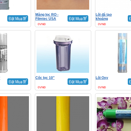
Màng lọc RO -
Lõi đá tạo
Filmtec USA
khoáng
0VNĐ
0VNĐ
r
Cốc lọc 10"
Lõi Oxy
0VNĐ
0VNĐ