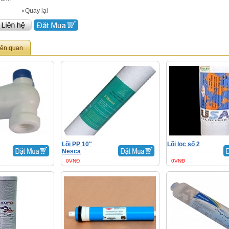
«Quay lại
iên quan
Lõi PP 10"
Lõi lọc số 2
Nesca
0VNĐ
0VNĐ