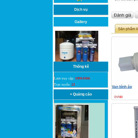
Dịch vụ
Gallery
Sản phẩm l
Thống kê
Lượt truy cập:
19914566
Trực tuyến:
21
Van bình áp
+ Quảng cáo
0VNĐ