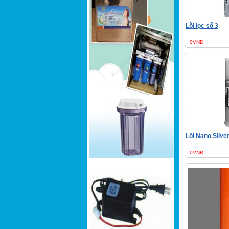
Lõi lọc số 3
0VNĐ
Lõi Nano Silve
0VNĐ