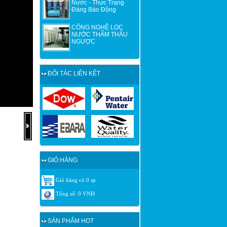
Nước - Thực Trạng
Đáng Báo Động
CÔNG NGHỆ LỌC
NƯỚC THẨM THẤU
NGƯỢC
ĐỐI TÁC LIÊN KẾT
GIỎ HÀNG
Giỏ hàng có
0
sp
Tổng số:
0
VNĐ
SẢN PHẨM HOT