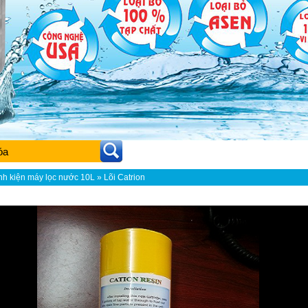
nh kiện máy lọc nước 10L
» Lõi Catrion