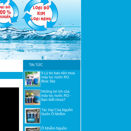
TIN TỨC
9 Lý do bạn nên mua
máy lọc nước RO
Blue Sky
Những lợi ích của
máy lọc nước RO -
Bạn biết chưa?
Tác Hại Của Nguồn
Nước Ô Nhiễm
Ô Nhiễm Nguồn