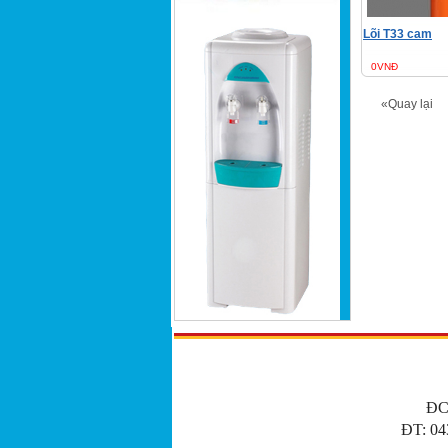
Lõi T33 cam
0VNĐ
«Quay lại
ĐC
ĐT: 04