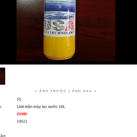
« ẢNH TRƯỚC
|
ẢNH SAU »
55
m:
Linh kiện máy lọc nước 10L
0VNĐ
18621
hẩm: