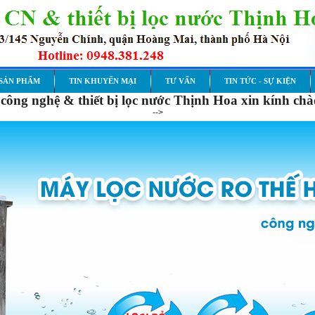
SẢN PHẨM
TIN KHUYẾN MẠI
TƯ VẤN
TIN TỨC - SỰ KIỆN
công nghệ & thiết bị lọc nước Thịnh Hoa xin kính ch
-->