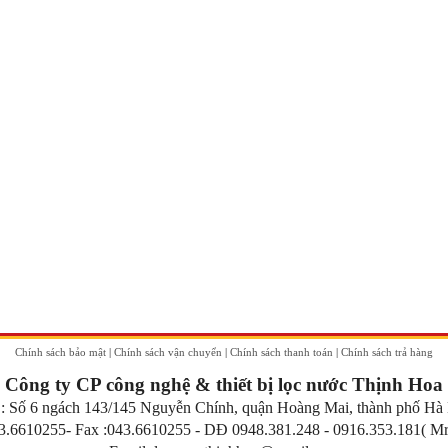
Chính sách bảo mật
|
Chính sách vận chuyển
|
Chính sách thanh toán
|
Chính sách trả hàng
Công ty CP công nghệ & thiết bị lọc nước Thịnh Hoa
:
Số 6 ngách 143/145 Nguyễn Chính, quận Hoàng Mai, thành phố Hà
3.6610255- Fax :043.6610255 - DĐ 0948.381.248 -
0916.353.181
( Mr