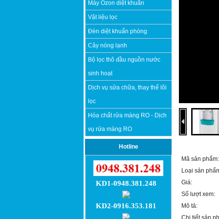
Máy Ozon diệt khuẩn
Vật liệu lọc
Đèn diệt khuẩn phòng
Cây nóng lạnh
Bộ lọc thô đầu nguồn nước
sinh hoạt
Dịch vụ sửa chữa, thay thế lõi
lọc
Hóa chất rửa màng RO - Dịch
vụ rửa màng RO
Hotline
Mã sản phẩm:
Loại sản phẩ
Giá:
KD1-0948.381.248
Số lượt xem:
KD2-0916.353.181
Mô tả:
Chi tiết sản p