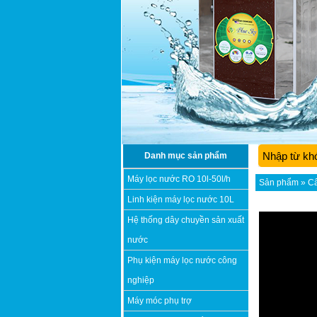
Danh mục sản phẩm
Máy lọc nước RO 10l-50l/h
Sản phẩm
»
Câ
Linh kiện máy lọc nước 10L
Hệ thống dây chuyền sản xuất
nước
Phụ kiện máy lọc nước công
nghiệp
Máy móc phụ trợ