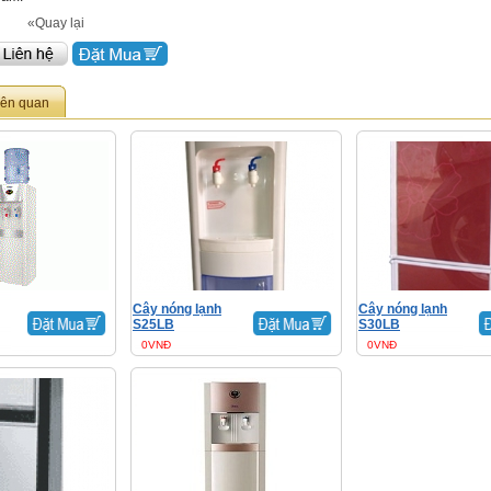
«Quay lại
iên quan
Cây nóng lạnh
Cây nóng lạnh
S25LB
S30LB
0VNĐ
0VNĐ