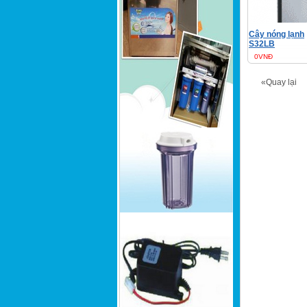
Cây nóng lạnh
S32LB
0VNĐ
«Quay lại