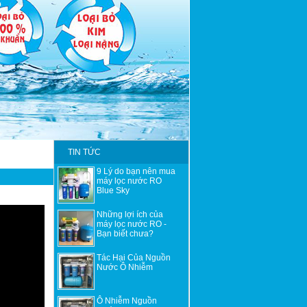
TIN TỨC
9 Lý do bạn nên mua
máy lọc nước RO
Blue Sky
Những lợi ích của
máy lọc nước RO -
Bạn biết chưa?
Tác Hại Của Nguồn
Nước Ô Nhiễm
Ô Nhiễm Nguồn