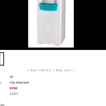
« ẢNH TRƯỚC
|
ẢNH SAU »
38
m:
Cây nóng lạnh
0VNĐ
17477
hẩm: