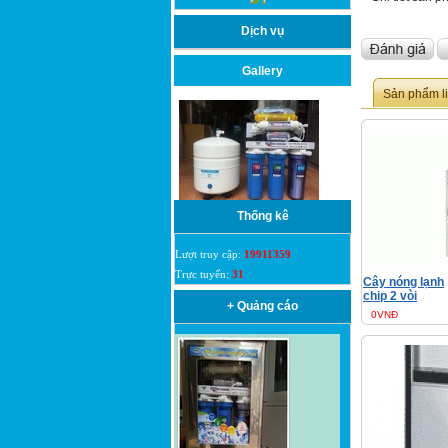
Dịch vụ
Gallery
Sản phẩm l
Thống kê
Lượt truy cập:
19911359
Trực tuyến:
31
Cây nóng lạnh
chip 2 vòi
+ Quảng cáo
0VNĐ