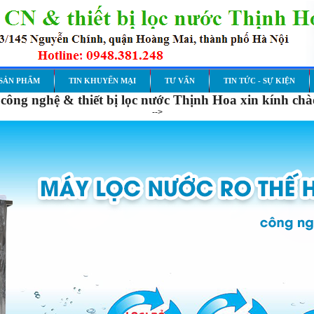
SẢN PHẨM
TIN KHUYẾN MẠI
TƯ VẤN
TIN TỨC - SỰ KIỆN
công nghệ & thiết bị lọc nước Thịnh Hoa xin kính ch
-->