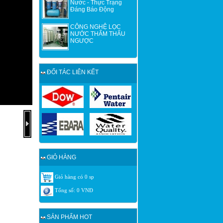
Nước - Thực Trạng
Đáng Báo Động
CÔNG NGHỆ LỌC
NƯỚC THẨM THẤU
NGƯỢC
ĐỐI TÁC LIÊN KẾT
GIỎ HÀNG
Giỏ hàng có
0
sp
Tổng số:
0
VNĐ
SẢN PHẨM HOT