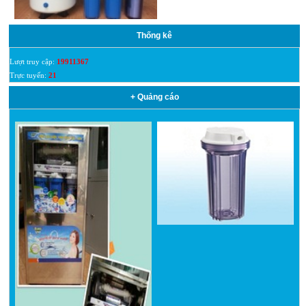
Thống kê
Lượt truy cập:
19911367
Trực tuyến:
21
+ Quảng cáo