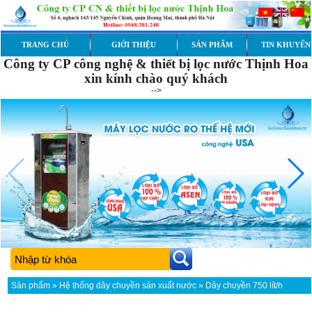
TRANG CHỦ
GIỚI THIỆU
SẢN PHẨM
TIN KHUYẾN
Công ty CP công nghệ & thiết bị lọc nước Thịnh Hoa
xin kính chào quý khách
-->
Sản phẩm
»
Hệ thống dây chuyền sản xuất nước
» Dây chuyền 750 lít/h