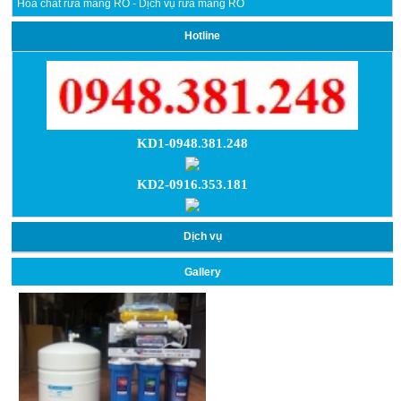
Hóa chất rửa màng RO - Dịch vụ rửa màng RO
Hotline
KD1-0948.381.248
KD2-0916.353.181
Dịch vụ
Gallery