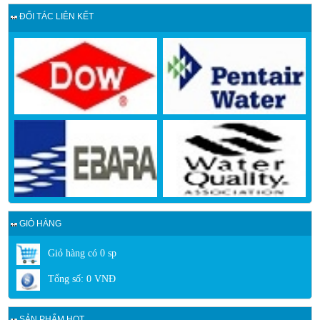
ĐỐI TÁC LIÊN KẾT
GIỎ HÀNG
Giỏ hàng có
0
sp
Tổng số:
0
VNĐ
SẢN PHẨM HOT