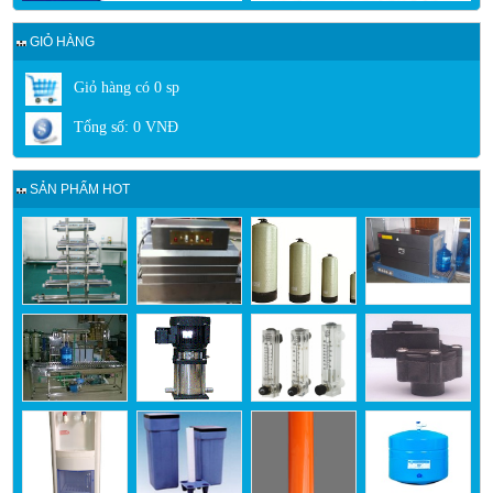
GIỎ HÀNG
Giỏ hàng có
0
sp
Tổng số:
0
VNĐ
SẢN PHẨM HOT