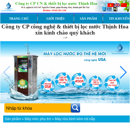
TRANG CHỦ
GIỚI THIỆU
SẢN PHẨM
TIN KHUYẾN
Công ty CP công nghệ & thiết bị lọc nước Thịnh Hoa
xin kính chào quý khách
-->
Sản phẩm
»
Máy móc phụ trợ
» Máy rửa bình kèm rút nắp